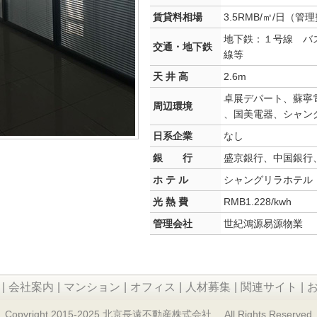
賃貸料相場
3.5RMB/㎡/日（管
地下鉄：１号線 バス
交通・地下鉄
線等
天 井 高
2.6m
卓展デパート、蘇寧
周辺環境
、国美電器、シャン
日系企業
なし
銀 行
盛京銀行、中国銀行
ホ テ ル
シャングリラホテル
光 熱 費
RMB1.228/kwh
管理会社
世紀鴻源易源物業
|
会社案内
|
マンション
|
オフィス
|
人材募集
|
関連サイト
|
Copyright 2015-2025 北京長遠不動産株式会社 All Rights Reserved