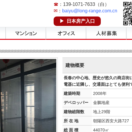
☎
：139-1071-7633（白）
✉
：
baiyu@long-range.com.cn
▶ 日本房产入口
建物概要
長春の中心地、歴史が悠久の商店街
電器に近隣し、交通面はとても便利
建築時期
2008年
デベロッパー
金鵬地産
建物総階数
地上29階
所 在 地
朝陽区西安大路727
総 面 積
44070㎡