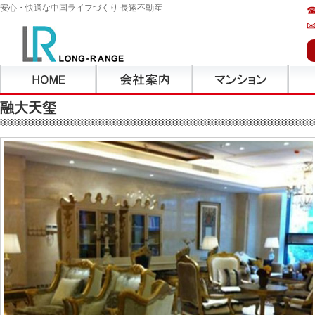
安心・快適な中国ライフづくり 長逺不動産
融大天玺